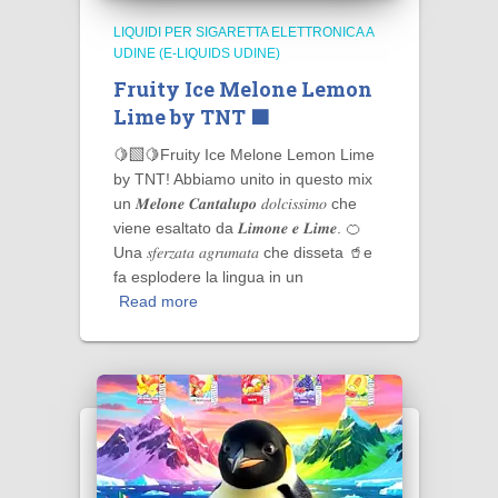
LIQUIDI PER SIGARETTA ELETTRONICA A
UDINE (E-LIQUIDS UDINE)
Fruity Ice Melone Lemon
Lime by TNT 🟧
🍋‍🟩🍋Fruity Ice Melone Lemon Lime
by TNT! Abbiamo unito in questo mix
un 𝑴𝒆𝒍𝒐𝒏𝒆 𝑪𝒂𝒏𝒕𝒂𝒍𝒖𝒑𝒐 𝑑𝑜𝑙𝑐𝑖𝑠𝑠𝑖𝑚𝑜 che
viene esaltato da 𝑳𝒊𝒎𝒐𝒏𝒆 𝒆 𝑳𝒊𝒎𝒆. 🍊
Una 𝑠𝑓𝑒𝑟𝑧𝑎𝑡𝑎 𝑎𝑔𝑟𝑢𝑚𝑎𝑡𝑎 che disseta 🥤e
fa esplodere la lingua in un
Read more