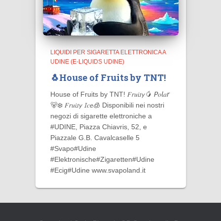
LIQUIDI PER SIGARETTA ELETTRONICA A
UDINE (E-LIQUIDS UDINE)
🐧House of Fruits by TNT!
House of Fruits by TNT! 𝐹𝘳𝑢𝘪𝑡𝘺🥭 𝘗𝑜𝘭𝑎𝘳
🐻‍❄️ 𝐹𝘳𝑢𝘪𝑡𝘺 𝘐𝑐𝘦🧊 Disponibili nei nostri
negozi di sigarette elettroniche a
#UDINE, Piazza Chiavris, 52, e
Piazzale G.B. Cavalcaselle 5
#Svapo#Udine
#Elektronische#Zigaretten#Udine
#Ecig#Udine www.svapoland.it