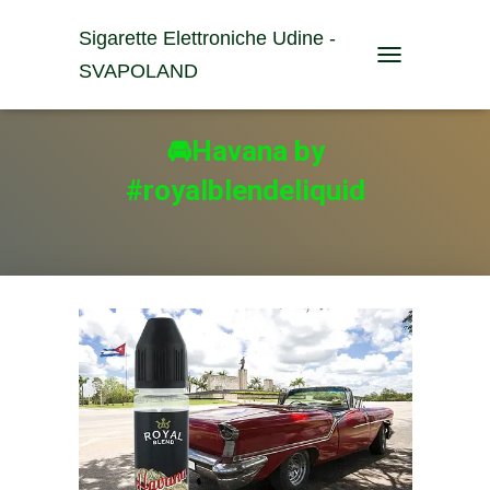
Sigarette Elettroniche Udine -
SVAPOLAND
T
O
G
G
🚘Havana by
L
E
#royalblendeliquid
N
A
V
I
G
A
T
I
O
N