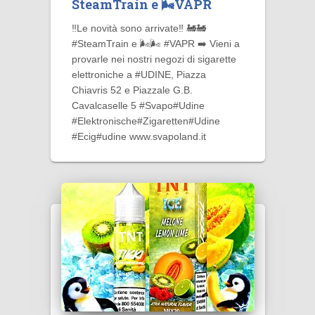
SteamTrain e 🌬️VAPR
‼️Le novità sono arrivate‼️ 🚂🚂
#SteamTrain e 🌬️🌬️ #VAPR ➡️ Vieni a
provarle nei nostri negozi di sigarette
elettroniche a #UDINE, Piazza
Chiavris 52 e Piazzale G.B.
Cavalcaselle 5 #Svapo#Udine
#Elektronische#Zigaretten#Udine
#Ecig#udine www.svapoland.it