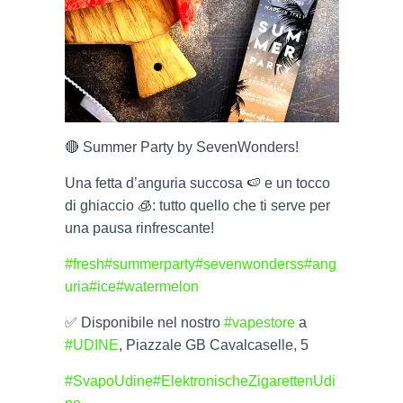
🔴 Summer Party by SevenWonders!
Una fetta d’anguria succosa 🍉 e un tocco
di ghiaccio 🧊: tutto quello che ti serve per
una pausa rinfrescante!
#fresh
#summerparty
#sevenwonderss
#ang
uria
#ice
#watermelon
✅️ Disponibile nel nostro
#vapestore
a
#UDINE
, Piazzale GB Cavalcaselle, 5
#SvapoUdine
#ElektronischeZigarettenUdi