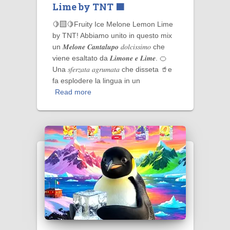
Lime by TNT 🟧
🍋‍🟩🍋Fruity Ice Melone Lemon Lime
by TNT! Abbiamo unito in questo mix
un 𝑴𝒆𝒍𝒐𝒏𝒆 𝑪𝒂𝒏𝒕𝒂𝒍𝒖𝒑𝒐 𝑑𝑜𝑙𝑐𝑖𝑠𝑠𝑖𝑚𝑜 che
viene esaltato da 𝑳𝒊𝒎𝒐𝒏𝒆 𝒆 𝑳𝒊𝒎𝒆. 🍊
Una 𝑠𝑓𝑒𝑟𝑧𝑎𝑡𝑎 𝑎𝑔𝑟𝑢𝑚𝑎𝑡𝑎 che disseta 🥤e
fa esplodere la lingua in un
Read more