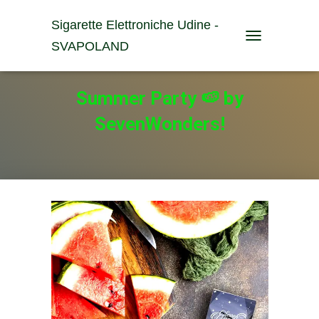
Sigarette Elettroniche Udine -
SVAPOLAND
T
O
G
G
Summer Party 🍉 by
L
E
SevenWonders!
N
A
V
I
G
A
T
I
O
N