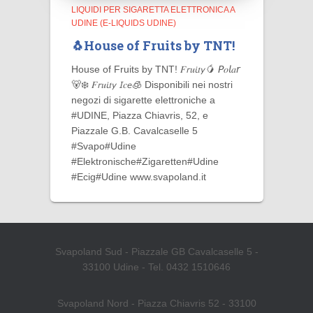
LIQUIDI PER SIGARETTA ELETTRONICA A
UDINE (E-LIQUIDS UDINE)
🐧House of Fruits by TNT!
House of Fruits by TNT! 𝐹𝘳𝑢𝘪𝑡𝘺🥭 𝘗𝑜𝘭𝑎𝘳
🐻‍❄️ 𝐹𝘳𝑢𝘪𝑡𝘺 𝘐𝑐𝘦🧊 Disponibili nei nostri
negozi di sigarette elettroniche a
#UDINE, Piazza Chiavris, 52, e
Piazzale G.B. Cavalcaselle 5
#Svapo#Udine
#Elektronische#Zigaretten#Udine
#Ecig#Udine www.svapoland.it
Svapoland Sud - Piazzale GB Cavalcaselle 5 -
33100 Udine - Tel. 0432 1510646
Svapoland Nord - Piazza Chiavris 52 - 33100