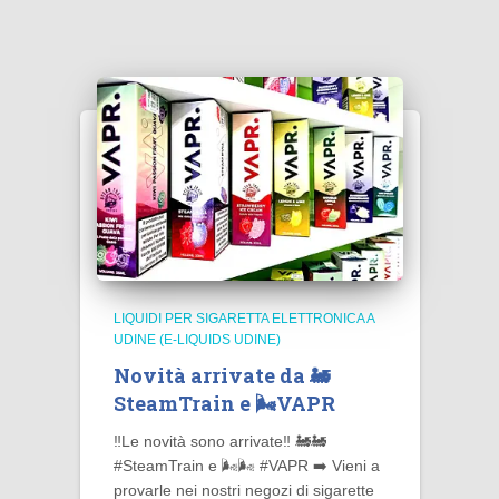
LIQUIDI PER SIGARETTA ELETTRONICA A
UDINE (E-LIQUIDS UDINE)
Novità arrivate da 🚂
SteamTrain e 🌬️VAPR
‼️Le novità sono arrivate‼️ 🚂🚂
#SteamTrain e 🌬️🌬️ #VAPR ➡️ Vieni a
provarle nei nostri negozi di sigarette